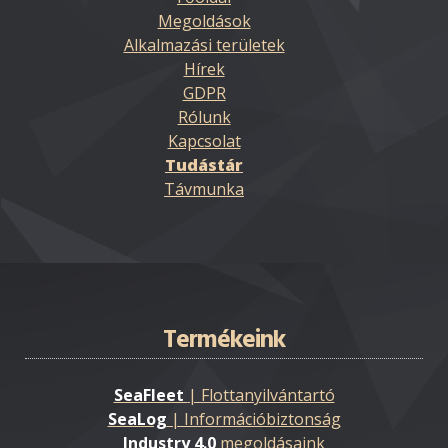
Megoldások
Alkalmazási területek
Hírek
GDPR
Rólunk
Kapcsolat
Tudástár
Távmunka
Termékeink
SeaFleet
| Flottanyilvántartó
SeaLog
| Információbiztonság
Industry 4.0
megoldásaink