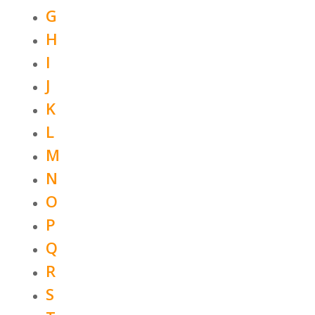
G
H
I
J
K
L
M
N
O
P
Q
R
S