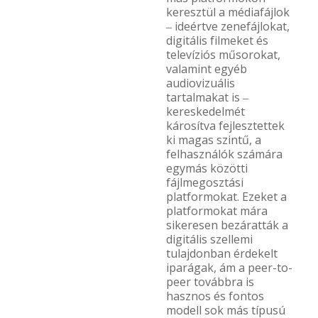
keresztül a médiafájlok
‒ ideértve zenefájlokat,
digitális filmeket és
televíziós műsorokat,
valamint egyéb
audiovizuális
tartalmakat is ‒
kereskedelmét
károsítva fejlesztettek
ki magas szintű, a
felhasználók számára
egymás közötti
fájlmegosztási
platformokat. Ezeket a
platformokat mára
sikeresen bezáratták a
digitális szellemi
tulajdonban érdekelt
iparágak, ám a peer-to-
peer továbbra is
hasznos és fontos
modell sok más típusú