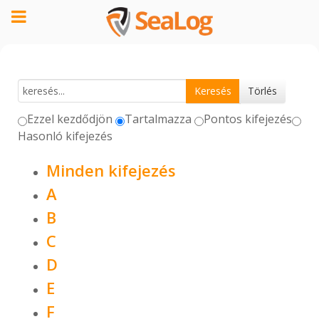
Ezzel kezdődjön
Tartalmazza
Pontos kifejezés
Hasonló kifejezés
Minden kifejezés
A
B
C
D
E
F