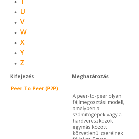
T
U
V
W
X
Y
Z
Kifejezés
Meghatározás
Peer-To-Peer (P2P)
A peer-to-peer olyan
fájlmegosztási modell,
amelyben a
számítógépek vagy a
hardvereszközök
egymás között
közvetlenül cserélnek