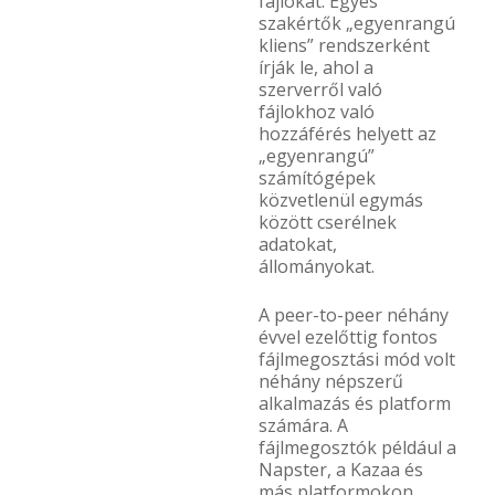
fájlokat. Egyes
szakértők „egyenrangú
kliens” rendszerként
írják le, ahol a
szerverről való
fájlokhoz való
hozzáférés helyett az
„egyenrangú”
számítógépek
közvetlenül egymás
között cserélnek
adatokat,
állományokat.
A peer-to-peer néhány
évvel ezelőttig fontos
fájlmegosztási mód volt
néhány népszerű
alkalmazás és platform
számára. A
fájlmegosztók például a
Napster, a Kazaa és
más platformokon