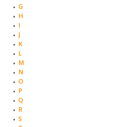
G
H
I
J
K
L
M
N
O
P
Q
R
S