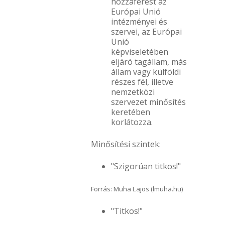
hozzáférést az
Európai Unió
intézményei és
szervei, az Európai
Unió
képviseletében
eljáró tagállam, más
állam vagy külföldi
részes fél, illetve
nemzetközi
szervezet minősítés
keretében
korlátozza.
Minősítési szintek:
"Szigorúan titkos!"
Forrás: Muha Lajos (lmuha.hu)
"Titkos!"