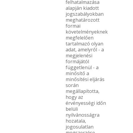
felhatalmazása
alapján kiadott
jogszabályokban
meghatározott
formai
követelményeknek
megfelelően
tartalmazó olyan
adat, amelyről - a
megjelenési
formájától
függetlenül - a
minősítő a
minősítési eljárás
során
megállapította,
hogy az
érvényességi időn
belüli
nyilvánosságra
hozatala,
jogosulatlan
megszerzése,