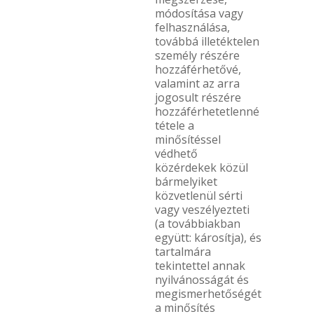
módosítása vagy
felhasználása,
továbbá illetéktelen
személy részére
hozzáférhetővé,
valamint az arra
jogosult részére
hozzáférhetetlenné
tétele a
minősítéssel
védhető
közérdekek közül
bármelyiket
közvetlenül sérti
vagy veszélyezteti
(a továbbiakban
együtt: károsítja), és
tartalmára
tekintettel annak
nyilvánosságát és
megismerhetőségét
a minősítés