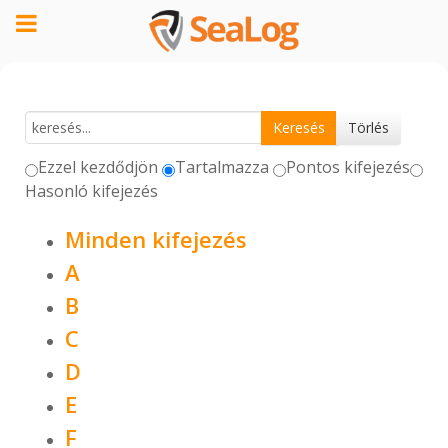
Ezzel kezdődjön
Tartalmazza
Pontos kifejezés
Hasonló kifejezés
Minden kifejezés
A
B
C
D
E
F