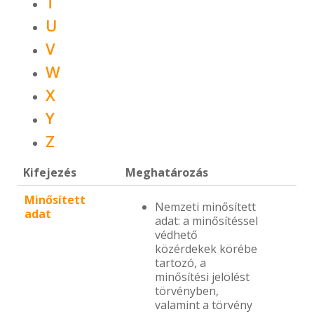
T
U
V
W
X
Y
Z
Kifejezés
Meghatározás
Minősített
Nemzeti minősített
adat
adat: a minősítéssel
védhető
közérdekek körébe
tartozó, a
minősítési jelölést
törvényben,
valamint a törvény