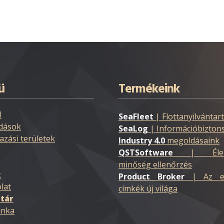
ü
Termékeink
l
SeaFleet
| Flottanyilvántar
dások
SeaLog
| Információbizton
azási területek
Industry 4.0
megoldásaink
QSTSoftware
| Élelmis
minőség ellenőrzés
k
Product Broker
| Az ele
lat
címkék új világa
tár
nka