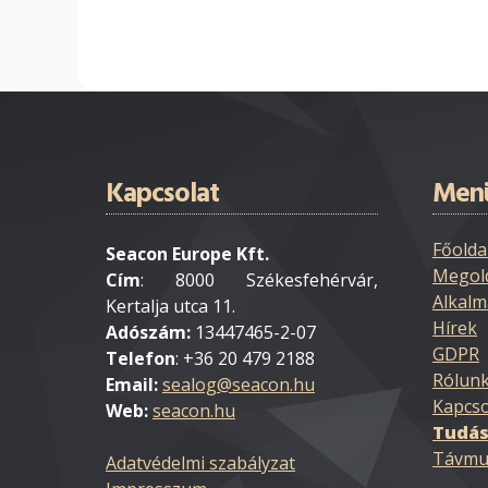
Kapcsolat
Men
Főolda
Seacon Europe Kft.
Megol
Cím
: 8000 Székesfehérvár,
Alkalm
Kertalja utca 11.
Hírek
Adószám:
13447465-2-07
GDPR
Telefon
: +36 20 479 2188
Rólun
Email:
Kapcso
Web:
seacon.hu
Tudás
Távmu
Adatvédelmi szabályzat