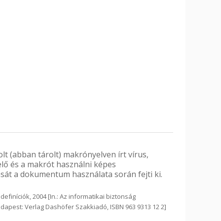
 (abban tárolt) makrónyelven írt vírus,
ő és a makrót használni képes
sát a dokumentum használata során fejti ki.
efiníciók, 2004 [In.: Az informatikai biztonság
udapest: Verlag Dashöfer Szakkiadó, ISBN 963 9313 12 2]