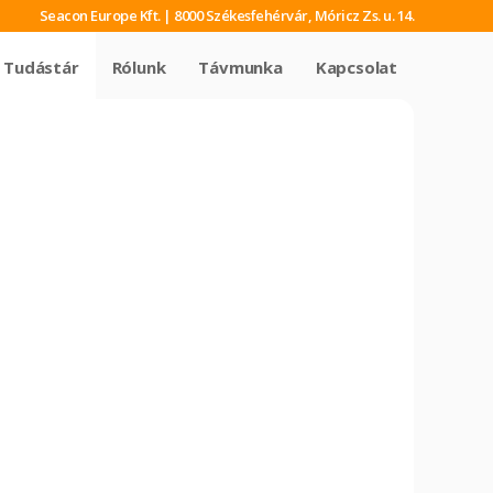
Seacon Europe Kft. | 8000 Székesfehérvár, Móricz Zs. u. 14.
Tudástár
Rólunk
Távmunka
Kapcsolat