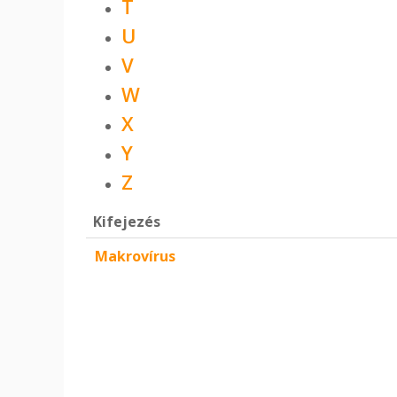
T
U
V
W
X
Y
Z
Kifejezés
Makrovírus