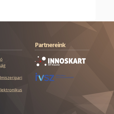
Partnereink
tó
ság
zeripari
ktronikus