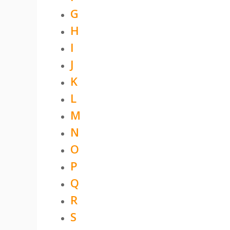
G
H
I
J
K
L
M
N
O
P
Q
R
S