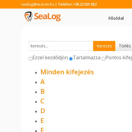
| Telefon: +36 22 501 632
Főoldal
Ezzel kezdődjön
Tartalmazza
Pontos kife
Minden kifejezés
A
B
C
D
E
F