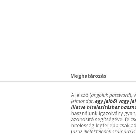
Meghatározás
A jelszó (
angolul: password
),
jelmondat
,
egy jelből vagy je
illetve hitelesítéshez hasz
használunk igazolvány gyaná
azonosító segítségével felcs
hitelesség legfeljebb csak a
(
azaz illetéktelenek számára i