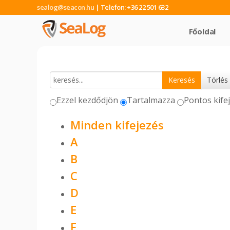
| Telefon: +36 22 501 632
Főoldal
Ezzel kezdődjön
Tartalmazza
Pontos kife
Minden kifejezés
A
B
C
D
E
F