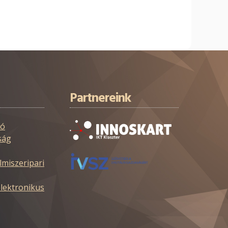
Partnereink
tó
ság
zeripari
ktronikus