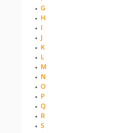
G
H
I
J
K
L
M
N
O
P
Q
R
S