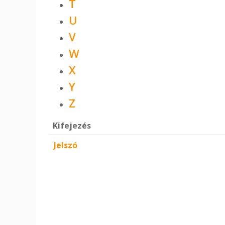
T
U
V
W
X
Y
Z
Kifejezés
Jelszó