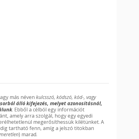
 vagy más néven
kulcsszó, kódszó, kód-, vagy
lsorból álló kifejezés, melyet azonosításnál,
nálunk
. Ebből a célból egy információt
nt, amely arra szolgál, hogy egy egyedi
erélhetetlenül megerősíthessük kilétünket. A
ddig tartható fenn, amíg a jelszó titokban
smeretlen
) marad.