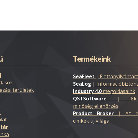
ü
Termékeink
l
SeaFleet
| Flottanyilvántar
dások
SeaLog
| Információbizton
azási területek
Industry 4.0
megoldásaink
QSTSoftware
| Élelmis
minőség ellenőrzés
k
Product Broker
| Az ele
lat
címkék új világa
tár
nka