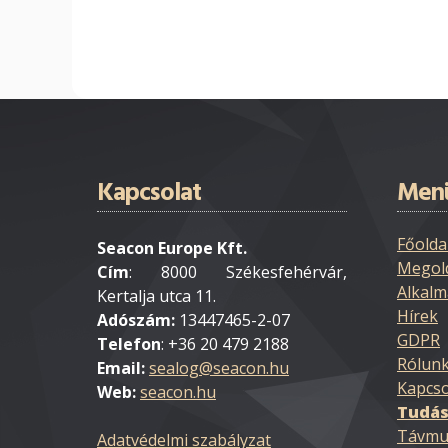
Kapcsolat
Men
Főolda
Seacon Europe Kft.
Megol
Cím
: 8000 Székesfehérvár,
Alkalm
Kertalja utca 11.
Hírek
Adószám:
13447465-2-07
GDPR
Telefon
: +36 20 479 2188
Rólun
Email:
Kapcso
Web:
seacon.hu
Tudás
Távmu
Adatvédelmi szabályzat