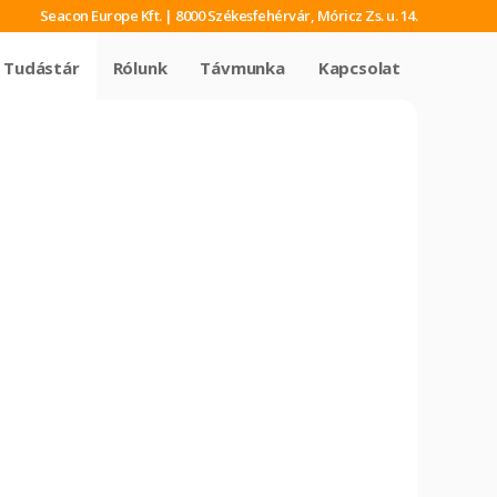
Seacon Europe Kft. | 8000 Székesfehérvár, Móricz Zs. u. 14.
Tudástár
Rólunk
Távmunka
Kapcsolat