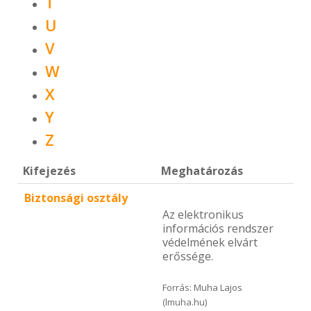
T
U
V
W
X
Y
Z
Kifejezés
Meghatározás
Biztonsági osztály
Az elektronikus
információs rendszer
védelmének elvárt
erőssége.
Forrás: Muha Lajos
(lmuha.hu)