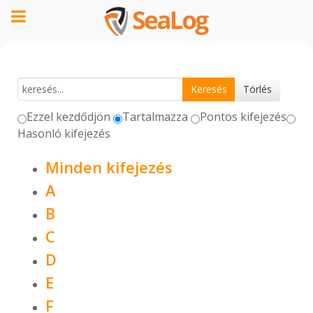
Ezzel kezdődjön
Tartalmazza
Pontos kifejezés
Hasonló kifejezés
Minden kifejezés
A
B
C
D
E
F