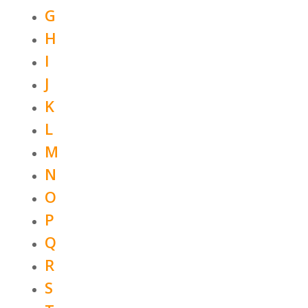
G
H
I
J
K
L
M
N
O
P
Q
R
S