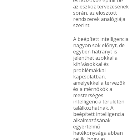
eszközökbe építik be
az eszköz tervezésének
során, az elosztott
rendszerek analógiája
szerint.
A beépített intelligencia
nagyon sok előnyt, de
egyben hátrányt is
jelenthet azokkal a
kihívásokkal és
problémákkal
kapcsolatban,
amelyekkel a tervezők
és a mérnökök a
mesterséges
intelligencia területén
találkozhatnak. A
beépített intelligencia
alkalmazásának
egyértelmű
hatékonysága abban
rejlik, hogy az