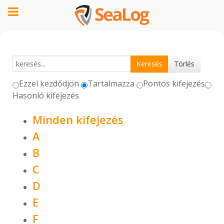
Ezzel kezdődjön
Tartalmazza
Pontos kifejezés
Hasonló kifejezés
Minden kifejezés
A
B
C
D
E
F