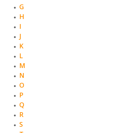
G
H
I
J
K
L
M
N
O
P
Q
R
S