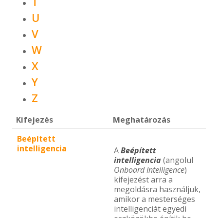
T
U
V
W
X
Y
Z
Kifejezés
Meghatározás
Beépített
intelligencia
A
Beépített
intelligencia
(angolul
Onboard Intelligence
)
kifejezést arra a
megoldásra használjuk,
amikor a mesterséges
intelligenciát egyedi