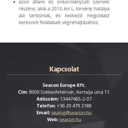
azon állami és önkormányzati szervek
részére, akik a 2013. évi L. törvény hatálya
alá tartoznak, és kedvező megoldást
keresnek feladataik végrehajtásához.
Kapcsolat
Seacon Europe Kft.
Cím
: 8000 Székesfehérvár, Kertalja utca 11.
Adószám:
13447465-2-07
Telefon
: +36 20 479 2188
Email:
Web:
seacon.hu