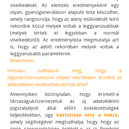
viselkedését. Az elemzés eredményeként egy
olyan, gyanúgeneráláson alapuló lista készülhet,
amely rangsorolja, hogy az alany működését leíró
rekordok közül melyek voltak a leggyanúsabbak
(melyek tértek el legjobban a normál
viselkedéstől). Az eredménylista megmutatja azt
is, hogy az adott rekordban melyek voltak a
leggyanúsabb paraméterek.
Read more...
Honnan tudhatom meg, hogy a
cégünk/szervezetünk milyen mértékben érintett az
adatvédelmi rendeletben leírtak által?
Amennyiben bizonytalan, hogy érintett-e
társaságuk/szervezetük az új adatvédelmi
jogszabályok által előírt kötelezettségek
teljesítésében, úgy
kattintson erre a linkre
,
amely segítségével megtudhatja, hogy hogy az
önök szervezete/cége érintett-e az új Rendelet