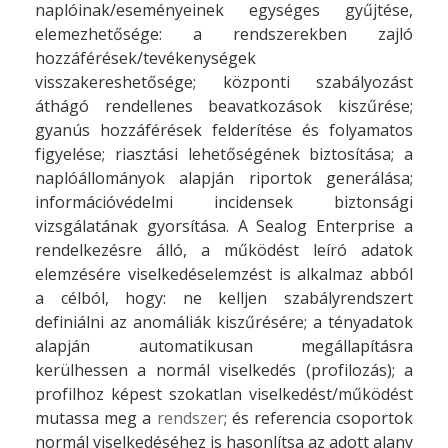
naplóinak/eseményeinek egységes gyűjtése,
elemezhetősége: a rendszerekben zajló
hozzáférések/tevékenységek
visszakereshetősége; központi szabályozást
áthágó rendellenes beavatkozások kiszűrése;
gyanús hozzáférések felderítése és folyamatos
figyelése; riasztási lehetőségének biztosítása; a
naplóállományok alapján riportok generálása;
információvédelmi incidensek biztonsági
vizsgálatának gyorsítása. A Sealog Enterprise a
rendelkezésre álló, a működést leíró adatok
elemzésére viselkedéselemzést is alkalmaz abból
a célból, hogy: ne kelljen szabályrendszert
definiálni az anomáliák kiszűrésére; a tényadatok
alapján automatikusan megállapításra
kerülhessen a normál viselkedés (profilozás); a
profilhoz képest szokatlan viselkedést/működést
mutassa meg a
rendszer
; és referencia csoportok
normál viselkedéséhez is hasonlítsa az adott alany