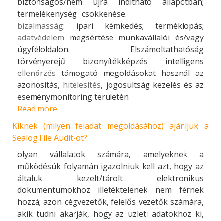
biztonságos/nem újra indítható állapotban;
termelékenység csökkenése.
bizalmasság
: ipari kémkedés; terméklopás;
adatvédelem
megsértése munkavállalói és/vagy
ügyféloldalon. Elszámoltathatóság
törvényerejű bizonyítékképzés intelligens
ellenőrzés
támogató megoldásokat használ az
azonosítás,
hitelesítés
, jogosultság kezelés és az
eseménymonitoring területén
Read more...
Kiknek (milyen feladat megoldásához) ajánljuk a
Sealog File Audit-ot?
olyan vállalatok számára, amelyeknek a
működésük folyamán igazolniuk kell azt, hogy az
általuk kezelt/tárolt elektronikus
dokumentumokhoz illetéktelenek nem férnek
hozzá; azon cégvezetők, felelős vezetők számára,
akik tudni akarják, hogy az üzleti adatokhoz ki,