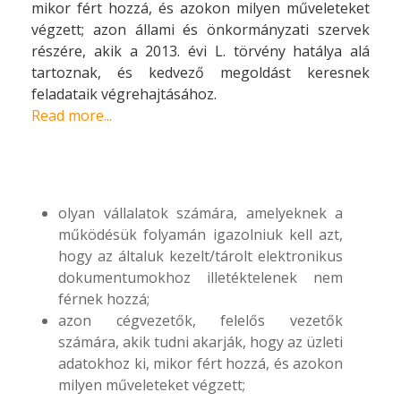
mikor fért hozzá, és azokon milyen műveleteket
végzett; azon állami és önkormányzati szervek
részére, akik a 2013. évi L. törvény hatálya alá
tartoznak, és kedvező megoldást keresnek
feladataik végrehajtásához.
Read more...
© Free
Joomla! 3 Modules
- by
VinaGecko.com
olyan vállalatok számára, amelyeknek a
működésük folyamán igazolniuk kell azt,
hogy az általuk kezelt/tárolt elektronikus
dokumentumokhoz illetéktelenek nem
férnek hozzá;
azon cégvezetők, felelős vezetők
számára, akik tudni akarják, hogy az üzleti
adatokhoz ki, mikor fért hozzá, és azokon
milyen műveleteket végzett;