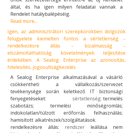
által, és ha igen milyen feladatai vannak a
Rendelet hatálybalépéséig.
Read more...
Igen, az adminisztrátori szerepkörökben dolgozók
felügyelete kiemelten fontos a sértetlenség ‒
rendelkezésre állás ‒ bizalmasság ‒
elszámoltathatóság követelmények teljesítése
érdekében. A Sealog Enterprise az azonosítás,
hitelesítés, jogosultságkezelés
A Sealog Enterprise alkalmazásával a vásárló
csökkentheti a vállalkozás/szervezet
tevékenysége során keletkező IT biztonsági
fenyegetéseket:
sértetlenség
: termelés
szabotázs; termelési minőségromlás;
indokolatlan/túlzott erőforrás felhasználás;
hamisított alkatrészek/szolgáltatások.
rendelkezésre állás:
rendszer
leállása nem