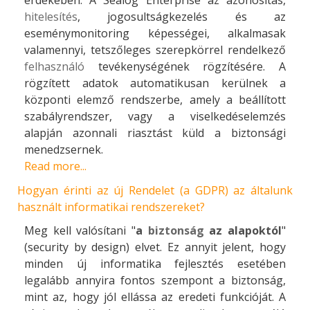
érdekében. A Sealog Enterprise az azonosítás,
hitelesítés
, jogosultságkezelés és az
eseménymonitoring képességei, alkalmasak
valamennyi, tetszőleges szerepkörrel rendelkező
felhasználó
tevékenységének rögzítésére. A
rögzített adatok automatikusan kerülnek a
központi elemző rendszerbe, amely a beállított
szabályrendszer, vagy a viselkedéselemzés
alapján azonnali riasztást küld a biztonsági
menedzsernek.
Read more...
Hogyan érinti az új Rendelet (a GDPR) az általunk
használt informatikai rendszereket?
Meg kell valósítani "
a
biztonság
az alapoktól
"
(security by design) elvet. Ez annyit jelent, hogy
minden új informatika fejlesztés esetében
legalább annyira fontos szempont a biztonság,
mint az, hogy jól ellássa az eredeti funkcióját. A