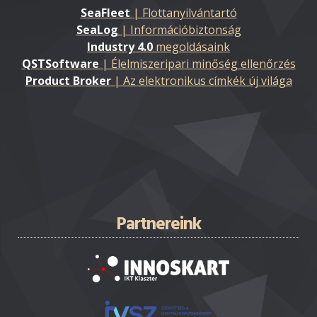
SeaFleet
| Flottanyilvántartó
SeaLog
| Információbiztonság
Industry 4.0
megoldásaink
QSTSoftware
| Élelmiszeripari minőség ellenőrzés
Product Broker
| Az elektronikus címkék új világa
Partnereink