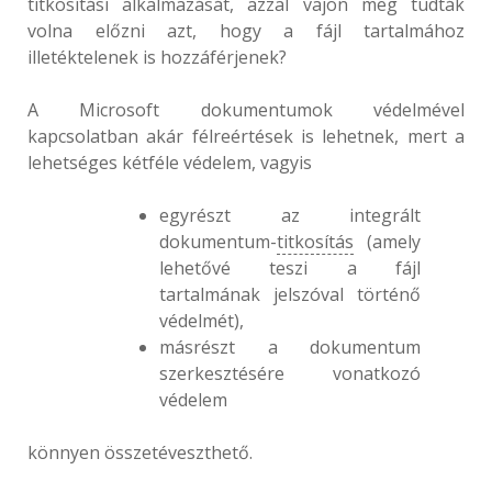
titkosítási alkalmazását, azzal vajon meg tudták
volna előzni azt, hogy a fájl tartalmához
illetéktelenek is hozzáférjenek?
A Microsoft dokumentumok védelmével
kapcsolatban akár félreértések is lehetnek, mert a
lehetséges kétféle védelem, vagyis
egyrészt az integrált
dokumentum-
titkosítás
(amely
lehetővé teszi a fájl
tartalmának jelszóval történő
védelmét),
másrészt a dokumentum
szerkesztésére vonatkozó
védelem
könnyen összetéveszthető.