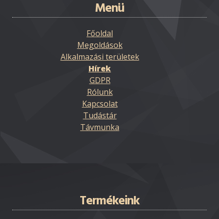
Menü
Főoldal
Megoldások
Alkalmazási területek
Hírek
GDPR
Rólunk
Kapcsolat
Tudástár
Távmunka
Termékeink