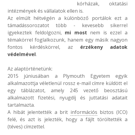
kórházak, oktatási
intézmények és vállalatok ellen is.
Az elmúlt hétvégén a különböző portálok ezt a
támadássorozatot több - kevesebb sikerrel
igyekeztek feldolgozni,
mi most
nem is ezzel a
témakörrel foglalkozunk, hanem egy másik nagyon
fontos kérdéskörrel, az
érzékeny adatok
védelmével
.
Az alaptörténetünk:
2015 júniusában a Plymouth Egyetem egyik
alkalmazottja véletlenül rossz e-mail címre küldött el
egy táblázatot, amely 245 vezető beosztású
alkalmazott fizetési, nyugdíj és juttatási adatait
tartalmazta.
A hibát jelentették a brit
információs
biztos (ICO)
felé, és azt is jelezték, hogy a fájlt töröltették a
(téves) címzettel.