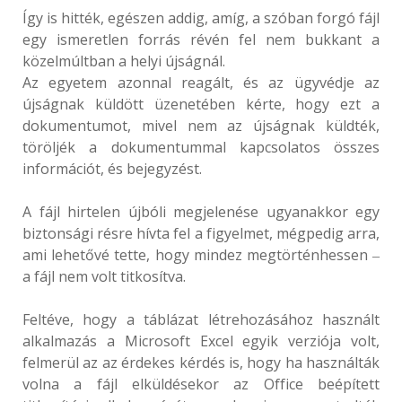
Így is hitték, egészen addig, amíg, a szóban forgó fájl
egy ismeretlen forrás révén fel nem bukkant a
közelmúltban a helyi újságnál.
Az egyetem azonnal reagált, és az ügyvédje az
újságnak küldött üzenetében kérte, hogy ezt a
dokumentumot, mivel nem az újságnak küldték,
töröljék a dokumentummal kapcsolatos összes
információt, és bejegyzést.
A fájl hirtelen újbóli megjelenése ugyanakkor egy
biztonsági résre hívta fel a figyelmet, mégpedig arra,
ami lehetővé tette, hogy mindez megtörténhessen ‒
a fájl nem volt titkosítva.
Feltéve, hogy a táblázat létrehozásához használt
alkalmazás a Microsoft Excel egyik verziója volt,
felmerül az az érdekes kérdés is, hogy ha használták
volna a fájl elküldésekor az Office beépített