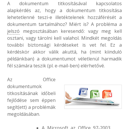
A dokumentum titkosításával kapcsolatos
alapkérdés az, hogy a dokumentum titkosítása
lehetetlenné teszi-e illetéktelenek hozzáférését a
dokumentum tartalmához? Miért is? A probléma a
jelszó
megosztásában keresendő: vagy meg kell
osztani, vagy tárolni kell valahol. Mindkét megoldás
további biztonsági kérdéseket is vet fel. Ez a
kérdéskör akkor válik akuttá, ha (mint kiinduló
példánkban) a dokumentumot véletlenül harmadik
fél számára teszik (pl. e-mail-ben) elérhetővé.
Az Office
dokumentumok
titkosításának időbeli
fejlődése sem éppen
segít(ett) a problémák
megoldásában.
A Microsoft az Office 97-2003