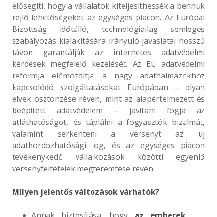
elősegíti, hogy a vállalatok kiteljesíthessék a bennük
rejlő lehetőségeket az egységes piacon. Az Európai
Bizottság időtálló, technológiailag semleges
szabályozás kialakítására irányuló javaslatai hosszú
távon garantálják az internetes adatvédelmi
kérdések megfelelő kezelését. Az EU adatvédelmi
reformja előmozdítja a nagy adathalmazokhoz
kapcsolódó szolgáltatásokat Európában – olyan
elvek ösztönzése révén, mint az alapértelmezett és
beépített adatvédelem – javítani fogja az
átláthatóságot, és táplálni a fogyasztók bizalmát,
valamint serkenteni a versenyt az új
adathordozhatósági jog, és az egységes piacon
tevékenykedő vállalkozások közötti egyenlő
versenyfeltételek megteremtése révén.
Milyen jelentős változások várhatók?
Annak biztosítása, hogy
az emberek