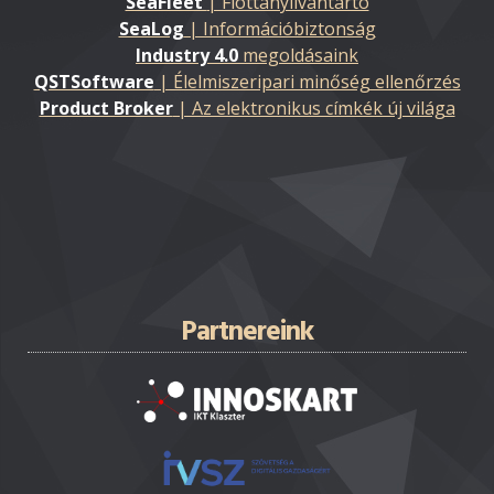
SeaFleet
| Flottanyilvántartó
SeaLog
| Információbiztonság
Industry 4.0
megoldásaink
QSTSoftware
| Élelmiszeripari minőség ellenőrzés
Product Broker
| Az elektronikus címkék új világa
Partnereink