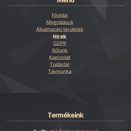
Menü
Főoldal
Megoldások
Alkalmazási területek
Hírek
GDPR
Rólunk
Kapcsolat
Tudástár
Távmunka
Termékeink