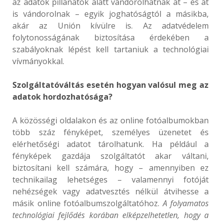
az adatok pillanatok alatt vándorolhatnak át – és át
is vándorolnak – egyik joghatóságtól a másikba,
akár az Unión kívülre is. Az adatvédelem
folytonosságának biztosítása érdekében a
szabályoknak lépést kell tartaniuk a technológiai
vívmányokkal.
Szolgáltatóváltás esetén hogyan valósul meg az
adatok hordozhatósága?
A közösségi oldalakon és az online fotóalbumokban
több száz fényképet, személyes üzenetet és
elérhetőségi adatot tárolhatunk. Ha például a
fényképek gazdája szolgáltatót akar váltani,
biztosítani kell számára, hogy – amennyiben ez
technikailag lehetséges – valamennyi fotóját
nehézségek vagy adatvesztés nélkül átvihesse a
másik online fotóalbumszolgáltatóhoz.
A folyamatos
technológiai fejlődés korában elképzelhetetlen, hogy a