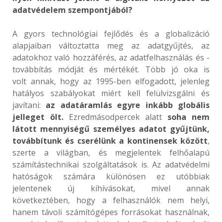
adatvédelem szempontjából?
A gyors technológiai fejlődés és a globalizáció
alapjaiban változtatta meg az adatgyűjtés, az
adatokhoz való hozzáférés, az adatfelhasználás és -
továbbítás módját és mértékét. Több jó oka is
volt annak, hogy az 1995-ben elfogadott, jelenleg
hatályos szabályokat miért kell felülvizsgálni és
javítani:
az adatáramlás egyre inkább globális
jelleget ölt.
Ezredmásodpercek alatt
soha nem
látott mennyiségű személyes adatot gyűjtünk,
továbbítunk és cserélünk a kontinensek között
,
szerte a világban, és megjelentek felhőalapú
számítástechnikai szolgáltatások is. Az adatvédelmi
hatóságok számára különösen ez utóbbiak
jelentenek új kihívásokat, mivel annak
következtében, hogy a felhasználók nem helyi,
hanem távoli számítógépes forrásokat használnak,