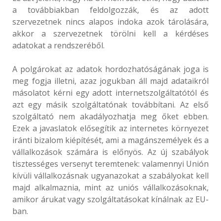
a továbbiakban feldolgozzák, és az adott
szervezetnek nincs alapos indoka azok tárolására,
akkor a szervezetnek törölni kell a kérdéses
adatokat a rendszeréből.
A polgárokat az adatok hordozhatóságának joga is
meg fogja illetni, azaz jogukban áll majd adataikról
másolatot kérni egy adott internetszolgáltatótól és
azt egy másik szolgáltatónak továbbítani. Az első
szolgáltató nem akadályozhatja meg őket ebben.
Ezek a javaslatok elősegítik az internetes környezet
iránti bizalom kiépítését, ami a magánszemélyek és a
vállalkozások számára is előnyös. Az új szabályok
tisztességes versenyt teremtenek: valamennyi Unión
kívüli vállalkozásnak ugyanazokat a szabályokat kell
majd alkalmaznia, mint az uniós vállalkozásoknak,
amikor árukat vagy szolgáltatásokat kínálnak az EU-
ban.