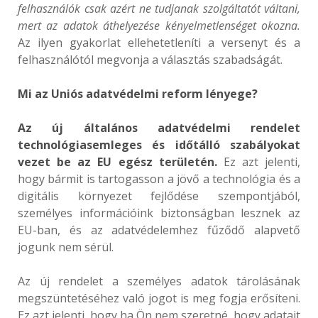
felhasználók csak azért ne tudjanak szolgáltatót váltani,
mert az adatok áthelyezése kényelmetlenséget okozna.
Az ilyen gyakorlat ellehetetleníti a versenyt és a
felhasználótól megvonja a választás szabadságát.
Mi az Uniós adatvédelmi reform lényege?
Az új általános adatvédelmi rendelet
technológiasemleges és időtálló szabályokat
vezet be az EU egész területén.
Ez azt jelenti,
hogy bármit is tartogasson a jövő a technológia és a
digitális környezet fejlődése szempontjából,
személyes információink biztonságban lesznek az
EU-ban, és az adatvédelemhez fűződő alapvető
jogunk nem sérül.
Az új rendelet a személyes adatok tárolásának
megszüntetéséhez való jogot is meg fogja erősíteni.
Ez azt jelenti, hogy ha Ön nem szeretné, hogy adatait