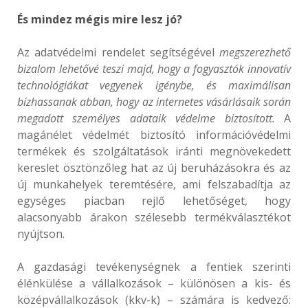
És mindez mégis mire lesz jó?
Az adatvédelmi rendelet segítségével
megszerezhető
bizalom lehetővé teszi majd, hogy a fogyasztók innovatív
technológiákat vegyenek igénybe, és maximálisan
bízhassanak abban, hogy az internetes vásárlásaik során
megadott személyes adataik védelme biztosított.
A
magánélet védelmét biztosító információvédelmi
termékek és szolgáltatások iránti megnövekedett
kereslet ösztönzőleg hat az új beruházásokra és az
új munkahelyek teremtésére, ami felszabadítja az
egységes piacban rejlő lehetőséget, hogy
alacsonyabb árakon szélesebb termékválasztékot
nyújtson.
A gazdasági tevékenységnek a fentiek szerinti
élénkülése a vállalkozások – különösen a kis- és
középvállalkozások (kkv-k) – számára is kedvező: