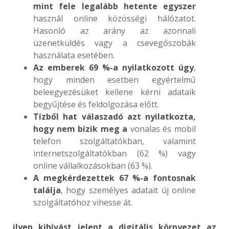
mint fele
legalább hetente egyszer
használ online közösségi hálózatot.
Hasonló az arány az azonnali
üzenetküldés vagy a csevegőszobák
használata esetében.
Az emberek 69 %-a nyilatkozott úgy
,
hogy minden esetben egyértelmű
beleegyezésüket kellene kérni adataik
begyűjtése és feldolgozása előtt.
Tízből hat válaszadó azt nyilatkozta,
hogy nem bízik meg a
vonalas és mobil
telefon szolgáltatókban, valamint
internetszolgáltatókban (62 %) vagy
online vállalkozásokban (63 %).
A megkérdezettek 67 %-a fontosnak
találja
, hogy személyes adatait új online
szolgáltatóhoz vihesse át.
ilyen kihívást jelent a digitális környezet az